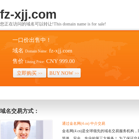
fz-xjj.com
您正在访问的域名可以转让!This domain name is for sale!
一口价出售中！
域名
fz-xjj.com
Domain Name:
售价
CNY 999.00
Listing Price:
立即购买
BUY NOW
>>
>>
域名交易方式：
通过金名网(4.cn) 中介交易
金名网(4.cn)是全球领先的域名交易服务机
简单、安全、专业的第三方服务！ 为了保证交