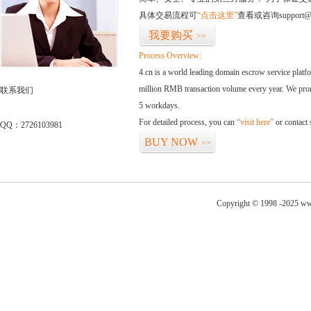
具体交易流程可
“点击这里”
查看或咨询support@
我要购买
>>
Process Overview:
4.cn is a world leading domain escrow service plat
million RMB transaction volume every year. We promi
联系我们
5 workdays.
For detailed process, you can
“visit here”
or contact
QQ：2726103981
BUY NOW
>>
Copyright © 1998 -2025 www